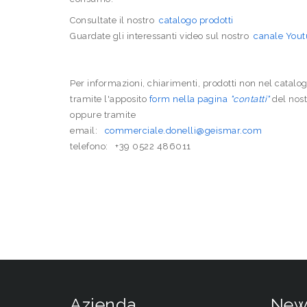
Consultate il nostro
catalogo prodotti
Guardate gli interessanti video sul nostro
canale You
Per informazioni, chiarimenti, prodotti non nel catalog
tramite l'apposito
form nella pagina
"contatti"
del nost
oppure tramite
email:
commerciale.donelli@geismar.com
telefono: +39 0522 486011
Azienda
New