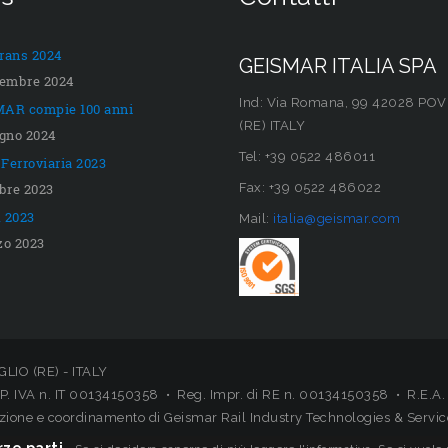
rans 2024
GEISMAR ITALIA SPA
tembre 2024
Ind: Via Romana, 99 42028 POV
AR compie 100 anni
(RE) ITALY
ugno 2024
Tel: +39 0522 486011
Ferroviaria 2023
obre 2023
Fax: +39 0522 486022
 2023
Mail:
italia@geismar.com
zo 2023
LIO (RE) - ITALY
P. IVA n. IT 00134150358 • Reg. Impr. di RE n. 00134150358 • R.E.A.
rezione e coordinamento di Geismar Rail Industry Technologies & Servic
ze parti.