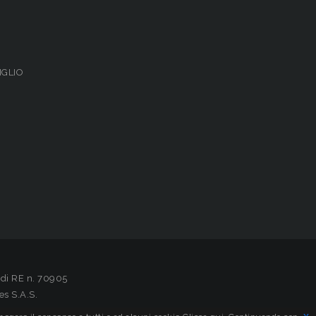
IGLIO
 di RE n. 70905
es S.A.S.