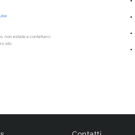
tube
o, non esitate a contattarci
ro sito
s
Contatti