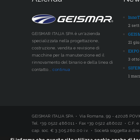
InnoT
2 set
GEISMAR ITALIA SPA è un'azienda
GEISM
specializzata nella progettazione,
21 gi
costruzione, vendita e revisione di
EXPO 
macchine per la manutenzione ed il
3 ott
rinnovamento del binario e della linea di
SIFER
contatto...
continua
1 mar
GEISMAR ITALIA SPA • Via Romana, 99 - 42028 POVIG
Tel. +39 0522 486011 • Fax +39 0522 486022 • C.F. e 
cap. soc. € 3.305.280,00 i.v. • Società soggetta a di
Si informa che questo sito utilizza cookie anche di ter